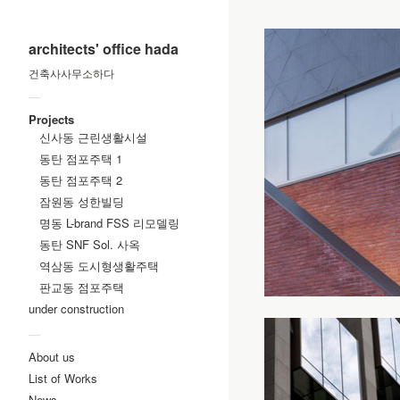
architects' office hada
건축사사무소하다
—
Projects
신사동 근린생활시설
동탄 점포주택 1
동탄 점포주택 2
잠원동 성한빌딩
명동 L-brand FSS 리모델링
동탄 SNF Sol. 사옥
역삼동 도시형생활주택
판교동 점포주택
under construction
—
About us
List of Works
News